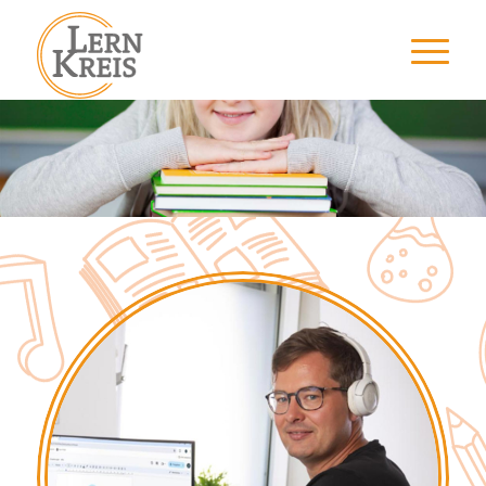
NACHHILFE ONLINE
UND
AN UNSEREM
STANDORT
IN DINGOLFING